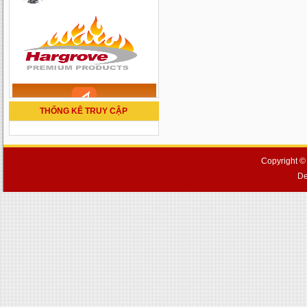
THỐNG KÊ TRUY CẬP
Copyright ©
De