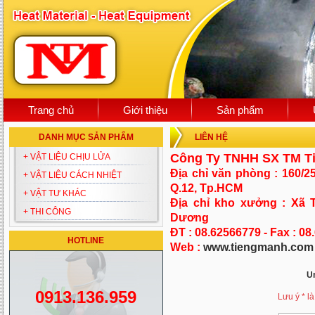
Trang chủ
Giới thiệu
Sản phẩm
DANH MỤC SẢN PHẨM
LIÊN HỆ
Công Ty TNHH SX TM T
+ VẬT LIỆU CHỊU LỬA
Địa chỉ văn phòng : 160/
+ VẬT LIỆU CÁCH NHIỆT
Q.12, Tp.HCM
+ VẬT TƯ KHÁC
Địa chỉ kho xưởng : Xã T
+ THI CÔNG
Dương
ĐT : 08.62566779 - Fax : 0
HOTLINE
Web :
www.tiengmanh.com
U
0913.136.959
Lưu ý * là