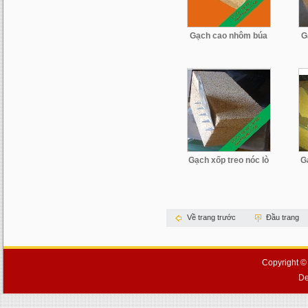
Gạch cao nhôm búa
G
Gạch xốp treo nóc lò
G
Về trang trước
Đầu trang
Copyright ©
De