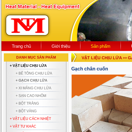
Trang chủ
Giới thiệu
Sản phẩm
DANH MỤC SẢN PHẨM
VẬT LIỆU CHỊU LỬA
G
>>
+ VẬT LIỆU CHỊU LỬA
Gạch chân cuốn
+ BÊ TÔNG CHỊU LỬA
+ GẠCH CHỊU LỬA
+ XI MĂNG CHỊU LỬA
+ SẠN CAO NHÔM
+ BỘT TRẮNG
+ BỘT VÀNG
+ VẬT LIỆU CÁCH NHIỆT
+ VẬT TƯ KHÁC